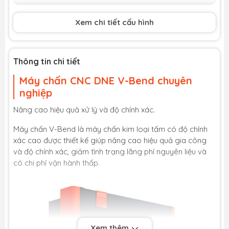
Chiều dài chấn
1050mm / 2100mm / 3100mm
Xem chi tiết cấu hình
Hành trình xy
200mm / 250mm
lanh
Chiều cao họng
500mm / 550mm
Thông tin chi tiết
máy
Máy chấn CNC DNE V-Bend chuyên
Khoảng cách 2
1100mm / 2150mm / 3150mm
nghiệp
vách ngăn của
máy
Nâng cao hiệu quả xử lý và độ chính xác.
Số trục CNC
Trục Y, X, R
Máy chấn V-Bend là máy chấn kim loại tấm có độ chính
xác cao được thiết kế giúp nâng cao hiệu quả gia công
Tốc độ tối đa
400 mm/giây
trục X
và độ chính xác, giảm tình trạng lãng phí nguyên liệu và
có chi phí vận hành thấp.
Hành trình trục
300 mm
X
Tốc độ tối đa
400 mm/giây
trục R
Hành trình trục
300 mm
Xem thêm