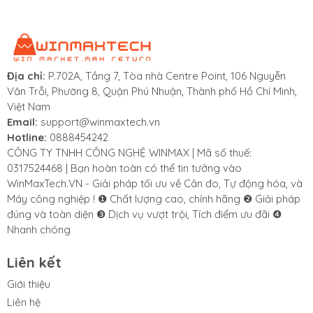
cao.
Công nghệ bù độ võng khi chấn cơ khí được điều
khiển CNC bảo đảm độ chính xác góc không đổi.
Tỷ suất giá trên hiệu suất tốt, hoàn vốn đầu tư
nhanh chóng.
Địa chỉ:
P.702A, Tầng 7, Tòa nhà Centre Point, 106 Nguyễn
Văn Trỗi, Phường 8, Quận Phú Nhuận, Thành phố Hồ Chí Minh,
Việt Nam
Email:
support@winmaxtech.vn
Hotline:
0888454242
Video
CÔNG TY TNHH CÔNG NGHỆ WINMAX | Mã số thuế:
0317524468 | Bạn hoàn toàn có thể tin tưởng vào
WinMaxTech.VN - Giải pháp tối ưu về Cân đo, Tự động hóa, và
Máy công nghiệp ! ❶ Chất lượng cao, chính hãng ❷ Giải pháp
đúng và toàn diện ❸ Dịch vụ vượt trội, Tích điểm ưu đãi ❹
Nhanh chóng
Liên kết
Giới thiệu
Liên hệ