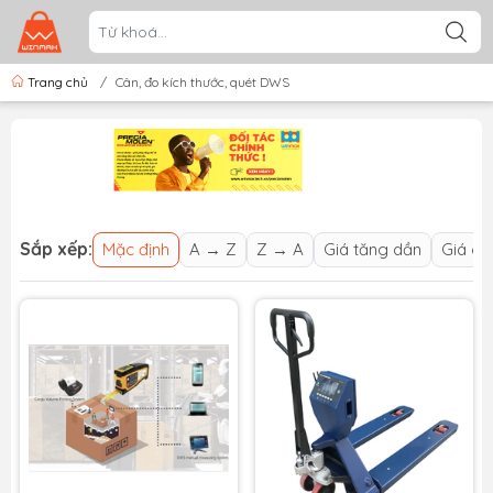
Trang chủ
/
Cân, đo kích thước, quét DWS
Sắp xếp:
Mặc định
A → Z
Z → A
Giá tăng dần
Giá gi