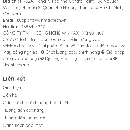
Địa chỉ:
P.702A, Tầng 7, Tòa nhà Centre Point, 106 Nguyễn
Văn Trỗi, Phường 8, Quận Phú Nhuận, Thành phố Hồ Chí Minh,
Việt Nam
Email:
support@winmaxtech.vn
Hotline:
0888454242
CÔNG TY TNHH CÔNG NGHỆ WINMAX | Mã số thuế:
0317524468 | Bạn hoàn toàn có thể tin tưởng vào
WinMaxTech.VN - Giải pháp tối ưu về Cân đo, Tự động hóa, và
Máy công nghiệp ! ❶ Chất lượng cao, chính hãng ❷ Giải pháp
đúng và toàn diện ❸ Dịch vụ vượt trội, Tích điểm ưu đãi ❹
Nhanh chóng
Liên kết
Giới thiệu
Liên hệ
Chính sách khách hàng thân thiết
Hướng dẫn đặt hàng
Hướng dẫn thanh toán
Chính sách bảo mật