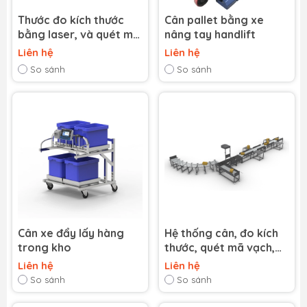
Thước đo kích thước
Cân pallet bằng xe
bằng laser, và quét mã
nâng tay handlift
vạch MIT
Liên hệ
Liên hệ
So sánh
So sánh
Cân xe đẩy lấy hàng
Hệ thống cân, đo kích
trong kho
thước, quét mã vạch,
và phân loại bưu kiện
Liên hệ
Liên hệ
So sánh
So sánh