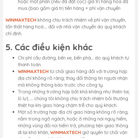
hoặc một phần (nếu đã đặt cọc) giá trị hàng hóa đã
mua (bao gồm giá trị tiền hàng + phí vận chuyển
WINMAXTECH
không chịu trách nhiệm về phí vận chuyển,
tổn thất hàng hoá…. đối với nhà vận chuyển do quý khách
chỉ định.
5. Các điều kiện khác
Chi phí cầu đường, bến xe, bến phà… do quý khách tự
thanh toán.
WINMAXTECH
từ chối giao hàng đối với trương hợp
địa chỉ không rõ ràng; thay đổi thông tin người nhận
mà không thông báo trước cho công ty.
Trong những trường hợp bất khả kháng như thiên tai,
lũ lụt, … chúng tôi không chịu trách nhiệm bồi thường
thiệt hại khi giao hàng chậm trễ cho quý khách.
Một số trường hợp địa chỉ giao hàng không rõ ràng,
nằm trong ngõ ngách, hoặc ở những nơi nguy hiểm,
những vùng đồi núi hiểm trở, phương tiện giao thông
đi lại khó khăn,
WINMAXTECH
giữ quyền từ chối vận