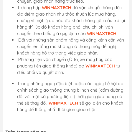
chuyển, giao nhận hàng trực tiếp.
Trường hợp
WINMAXTECH
đã vận chuyển hàng đến
địa điểm giao nhận như thỏa thuận lúc mua hàng,
nhưng vì một lý do nào đó khách hàng yêu cầu trả lại
hàng thì lúc đó khách hàng phải chịu chi phí vận
chuyển theo biểu giá quy định của
WINMAXTECH
.
Đối với những sản phẩm nặng và cồng kềnh cần vận
chuyển lên tầng mà không có thang máy đề nghị
khách hàng hỗ trợ trong việc giao nhận.
Phương tiện vận chuyển (Ô tô, xe máy hay các
phương tiện giao thông khác) do
WINMAXTECH
tự
điều phối và quyết định.
Trong những ngày đặc biệt hoặc các ngày Lễ hội do
chính sách giao thông chung bị hạn chế (cấm đường
đối với một số phương tiện…) thời gian giao hàng có
thể sẽ thay đổi,
WINMAXTECH
sẽ gọi điện cho khách
hàng để thống nhất thời gian giao nhận.
Trân trọng cảm ơn.