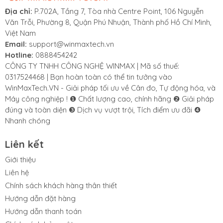
Địa chỉ:
P.702A, Tầng 7, Tòa nhà Centre Point, 106 Nguyễn
Văn Trỗi, Phường 8, Quận Phú Nhuận, Thành phố Hồ Chí Minh,
Việt Nam
Email:
support@winmaxtech.vn
Hotline:
0888454242
CÔNG TY TNHH CÔNG NGHỆ WINMAX | Mã số thuế:
0317524468 | Bạn hoàn toàn có thể tin tưởng vào
WinMaxTech.VN - Giải pháp tối ưu về Cân đo, Tự động hóa, và
Máy công nghiệp ! ❶ Chất lượng cao, chính hãng ❷ Giải pháp
đúng và toàn diện ❸ Dịch vụ vượt trội, Tích điểm ưu đãi ❹
Nhanh chóng
Liên kết
Giới thiệu
Liên hệ
Chính sách khách hàng thân thiết
Hướng dẫn đặt hàng
Hướng dẫn thanh toán