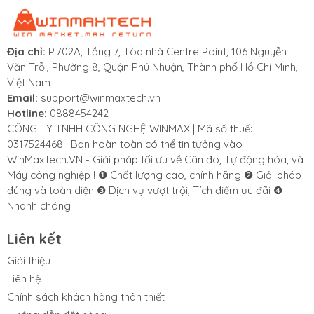
dễ dàng.
Địa chỉ:
P.702A, Tầng 7, Tòa nhà Centre Point, 106 Nguyễn
Văn Trỗi, Phường 8, Quận Phú Nhuận, Thành phố Hồ Chí Minh,
Việt Nam
Cảm biến tải trọng Loadcell kỹ thuật số
Email:
support@winmaxtech.vn
từ Precia Molen (Pháp)
Hotline:
0888454242
CÔNG TY TNHH CÔNG NGHỆ WINMAX | Mã số thuế:
Tải trọng tối đa (Emax) là 30t, 50t
0317524468 | Bạn hoàn toàn có thể tin tưởng vào
Tải giới hạn 150% Emax
WinMaxTech.VN - Giải pháp tối ưu về Cân đo, Tự động hóa, và
Tải trọng phá vỡ 300% Emax
Máy công nghiệp ! ❶ Chất lượng cao, chính hãng ❷ Giải pháp
Vỏ bọc bằng thép không gĩ hàn kín bằng laser
đúng và toàn diện ❸ Dịch vụ vượt trội, Tích điểm ưu đãi ❹
Chống thấm nước IP 68 (mặc dù ngâm trong thời
Nhanh chóng
gian dài)
Công nghệ số nối mạng Digital PM Net
Liên kết
Được phê duyệt để sử dụng trong thương mại với
CE theo thử nghiệm R60 OIML
Giới thiệu
Liên hệ
Chính sách khách hàng thân thiết