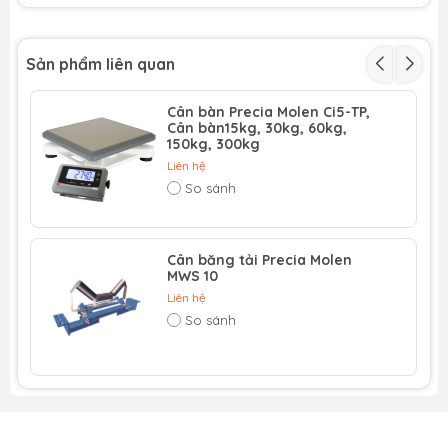
3 loại khác nhau cho nhu cầu cụ thể của bạn:
Sản phẩm liên quan
Cân bằng thép dễ di động (địa điểm làm việc di
động, lắp đặt tạm thời)
Cân bàn Precia Molen Ci5-TP,
Cân bàn15kg, 30kg, 60kg,
Cân bê tông được đúc tại nhà máy có thể được vận
150kg, 300kg
chuyển bằng container và được lắp đặt tại công
Liên hệ
trường một cách dễ dàng và nhanh chóng
So sánh
Cân bê tông được đổ bê tông tại công trường
Theo tiêu chuẩn, ba mẫu này của dòng sản phẩm VS800
có thể được lắp đặt theo 3 cách
Cân băng tải Precia Molen
MWS 10
Lắp đặt âm trên móng cân,
Liên hệ
Lắp đặt nổi trên mặt đất với móng cân hoặc
So sánh
Lắp đặt nổi trên mặt đất đầm chặt không cần
móng.
Nhờ thiết kế của chúng – các cạnh thẳng, khoảng sáng
gầm – các cầu cân của dòng VS800 ngăn cản việc giữ lại
bụi bẩn hay vật thể lạ và tạo điều kiện vệ sinh một cách