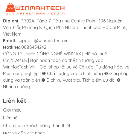
Địa chỉ:
P.702A, Tầng 7, Tòa nhà Centre Point, 106 Nguyễn
Văn Trỗi, Phường 8, Quận Phú Nhuận, Thành phố Hồ Chí Minh,
Việt Nam
Email:
support@winmaxtech.vn
Hotline:
0888454242
CÔNG TY TNHH CÔNG NGHỆ WINMAX | Mã số thuế:
0317524468 | Bạn hoàn toàn có thể tin tưởng vào
WinMaxTech.VN - Giải pháp tối ưu về Cân đo, Tự động hóa, và
Máy công nghiệp ! ❶ Chất lượng cao, chính hãng ❷ Giải pháp
đúng và toàn diện ❸ Dịch vụ vượt trội, Tích điểm ưu đãi ❹
Nhanh chóng
Liên kết
Giới thiệu
Liên hệ
Chính sách khách hàng thân thiết
Hướng dẫn đặt hàng