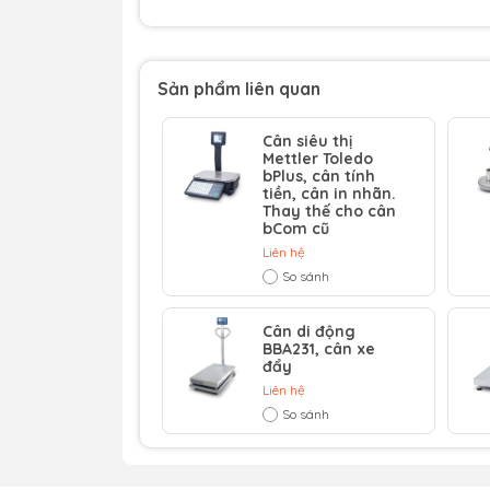
Sản phẩm liên quan
Cân siêu thị
Mettler Toledo
bPlus, cân tính
tiền, cân in nhãn.
Thay thế cho cân
bCom cũ
Màn hình Hiển thị Rõ
Liên hệ
Cân BBA236 có một màn hình LCD cao 60 mm
So sánh
xuất sắc trong mọi điều kiện ánh sáng.
Cân di động
BBA231, cân xe
đẩy
Liên hệ
So sánh