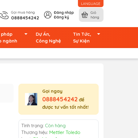
LANGUAGE
Gọi mua hàng
Đăng nhập
Giỏ
0888454242
Đăng ký
hàng
i pháp
Dự Án,
Tin Tức,
o ngành
Công Nghệ
Sự Kiện
Gọi ngay
0888454242
để
được tư vấn tốt nhất!
Tình trạng:
Còn hàng
Thương hiệu:
Mettler Toledo