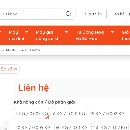
Giới thiệu
Liên hệ
Máy
Máy gia
Tự Động Hóa
Giả
nén khí
công cơ khí
và Số Hóa
the
bàn Mettler Toledo BBA236
So sánh
Liên hệ
Khả năng cân / Độ phân giải
3 KG / 0.005 KG
6 KG / 0.001 KG
15 KG / 0.002 KG
30 KG / 0.005 KG
60 KG / 0.01 KG
150 KG / 0.02 KG