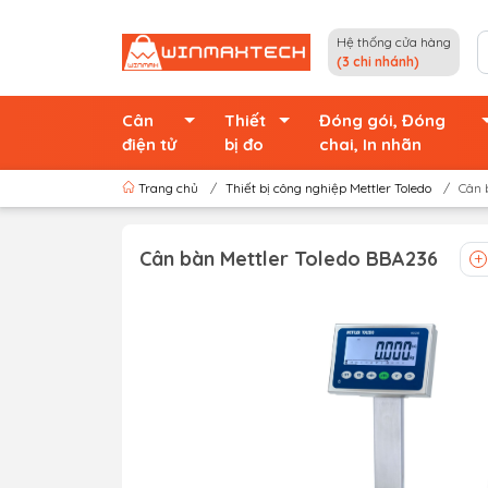
Hệ thống cửa hàng
(3 chi nhánh)
Cân
Thiết
Đóng gói, Đóng
điện tử
bị đo
chai, In nhãn
Trang chủ
/
Thiết bị công nghiệp Mettler Toledo
/
Cân 
Cân bàn Mettler Toledo BBA236