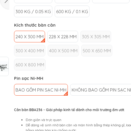
300 KG / 0.05 KG
600 KG / 0.1 KG
Kích thước bàn cân
240 X 300 MM
228 X 228 MM
305 X 305 MM
300 X 400 MM
400 X 500 MM
500 X 650 MM
600 X 800 MM
Pin sạc Ni-MH
BAO GỒM PIN SẠC NI-MH
KHÔNG BAO GỒM PIN SẠC N
Cân bàn BBA236 - Giải pháp kinh tế dành cho môi trường ẩm ướt
Đơn giản và trực quan
Dễ dàng vệ sinh nhờ bàn cân và màn hình bằng thép không gĩ, load
bằng nhôm hàn kín chống nước.