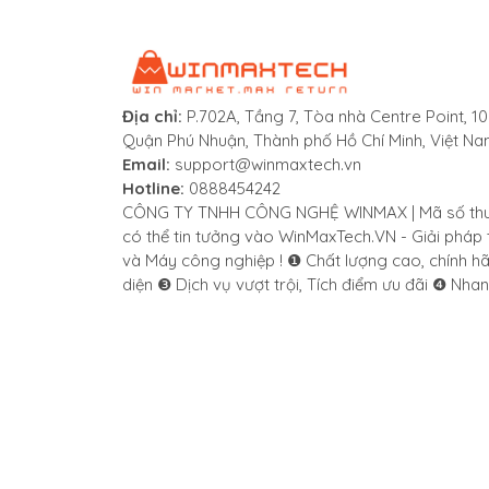
Địa chỉ:
P.702A, Tầng 7, Tòa nhà Centre Point, 1
Quận Phú Nhuận, Thành phố Hồ Chí Minh, Việt N
Email:
support@winmaxtech.vn
Hotline:
0888454242
CÔNG TY TNHH CÔNG NGHỆ WINMAX | Mã số thuế
có thể tin tưởng vào WinMaxTech.VN - Giải pháp 
và Máy công nghiệp ! ❶ Chất lượng cao, chính h
diện ❸ Dịch vụ vượt trội, Tích điểm ưu đãi ❹ Nha
Dễ Vệ sinh - IP65
Bệ mở được thiết kế chắc chắn và đơn giản 
Thông báo Tình trạng Tức thời
Việc kiểm tra trọng lượng thừa/thiếu dễ dàng