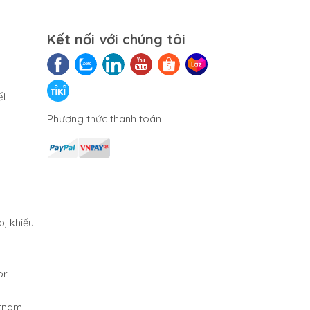
Chống cháy nổ
Không
Kết nối với chúng tôi
Tiêu chuẩn
OILM C3, CE, TCVN
Vật liệu
- Màn hình bằng
thép không gĩ
ết
- Khung cân bằng
thép không gĩ
- Mặt bàn cân
Phương thức thanh toán
bằng thép không
gĩ
- Loadcell bằng
thép không gĩ
Nguồn
- AC-DC 100-240V
/ 50-60Hz
- Pin sạc Nickel
Metal Hydride (tùy
p, khiếu
chọn)
Điện năng
-
or
Khối lượng
-
ượng
etnam
Phụ kiện
- Đồ gá màn hình