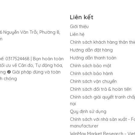
Liên kết
Giới thiệu
06 Nguyễn Văn Trỗi, Phường 8,
Liên hệ
am
Chính sách khách hàng thân thi
Hướng dẫn đặt hàng
Hướng dẫn thanh toán
: 0317524468 | Bạn hoàn toàn
tối ưu về Cân đo, Tự động hóa,
Chính sách bảo mật
ãng ❷ Giải pháp đúng và toàn
Chính sách bảo hành
nh chóng
Chính sách vận chuyển
Chính sách đổi trả & hoàn tiền
Chính sách giải quyết tranh chấ
cho phép làm sạch hiệu quả và giúp giảm nguy cơ nhiễm vi khuẩn.
nại
Quy định sử dụng
Chính sách với nhà sản xuất - F
manufacturer
 và chính xác với thông báo tình trạng tức thời. Thiết lập trọng l
WinMax Market Research - Vi