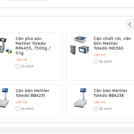
Cân pha sơn
Cân chiết rót, cân
Mettler Toledo
bồn Mettler
RPA455, 7500g /
Toledo IND360
0.1g
Liên hệ
Liên hệ
So sánh
So sánh
 với ánh sáng nền màu trắng có thể điều chỉnh cho khả năng đ
Cân bàn Mettler
Cân bàn Mettler
Toledo BBA231
Toledo BBA238
Liên hệ
Liên hệ
So sánh
So sánh