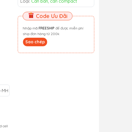
Loại:
Cân bàn, cân compact
Code Ưu Đãi
Nhập mã
FREESHIP
để được miễn phí
ship đơn hàng từ 200k
Sao chép
I-MH
 cell