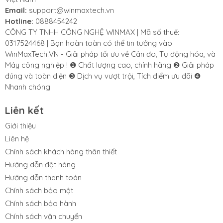
Email:
support@winmaxtech.vn
Hotline:
0888454242
CÔNG TY TNHH CÔNG NGHỆ WINMAX | Mã số thuế:
0317524468 | Bạn hoàn toàn có thể tin tưởng vào
WinMaxTech.VN - Giải pháp tối ưu về Cân đo, Tự động hóa, và
Máy công nghiệp ! ❶ Chất lượng cao, chính hãng ❷ Giải pháp
đúng và toàn diện ❸ Dịch vụ vượt trội, Tích điểm ưu đãi ❹
Nhanh chóng
Liên kết
Giới thiệu
Liên hệ
Chính sách khách hàng thân thiết
Hướng dẫn đặt hàng
Hướng dẫn thanh toán
Chính sách bảo mật
Chính sách bảo hành
Chính sách vận chuyển