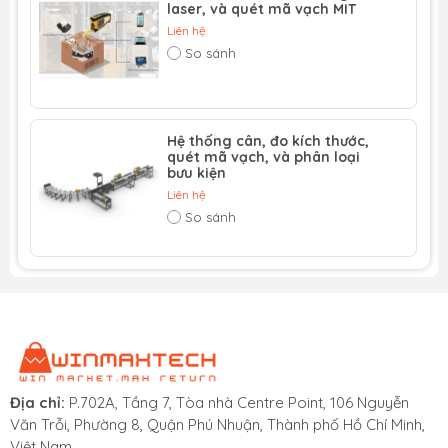
laser, và quét mã vạch MIT
Liên hệ
So sánh
Cảm biến lực kỹ thuật số siêu nhẹ, cân chính xác.
Tất cả các thiết kế mô-đun có thể được lắp ráp và
Hệ thống cân, đo kích thước,
kết hợp một cách tự do.
quét mã vạch, và phân loại
bưu kiện
Hệ thống dây nối bắt tay "hand in hand": đơn giản
Liên hệ
và đáng tin cậy.
So sánh
Định địa chỉ nhanh, hoạt động đa điểm cân cùng
một lúc, triển khai nhanh chóng.
Khả năng cân và độ chính xác có thể tùy chỉnh theo
yêu cầu thực tế.
Hỗ trợ sản xuất hàng loạt, sản xuất công nghiệp
hóa và cung ứng quy mô lớn năng lực sản xuất dây
chuyền.
Địa chỉ:
P.702A, Tầng 7, Tòa nhà Centre Point, 106 Nguyễn
Văn Trỗi, Phường 8, Quận Phú Nhuận, Thành phố Hồ Chí Minh,
Việt Nam